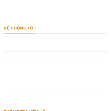
Hagtag: #Nhat_VIP #NhatVIP
VỀ CHÚNG TÔI
Câu hỏi thường gặp
Chơi có trách nhiệm
Điều kiện điều khoản
Chính sách bảo mật
Giấy phép hoạt động
Thông tin liên hệ