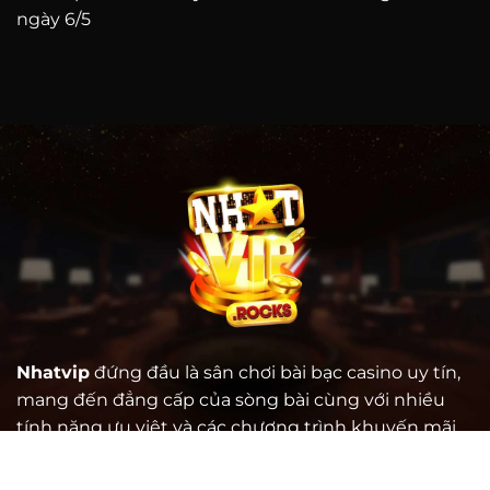
ngày 6/5
Nhatvip
đứng đầu là sân chơi bài bạc casino uy tín,
mang đến đẳng cấp của sòng bài cùng với nhiều
tính năng ưu việt và các chương trình khuyến mãi
hấp dẫn, giúp người chơi có những trải nghiệm
đáng nhớ và thú vị.