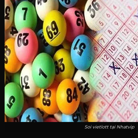
Soi vietlott tại Nhatvip