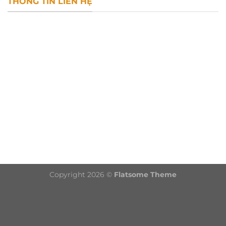
THÔNG TIN LIÊN HỆ
Websie: https://66a.cn.com/
Địa Chỉ: 222 Đ. Thụy Khuê, Bưởi, Tây Hồ, Hà Nội,
Việt Nam
Email:
nhatvipfitl@gmail.com
Sitemap
Tác giả
Copyright 2026 ©
Flatsome Theme