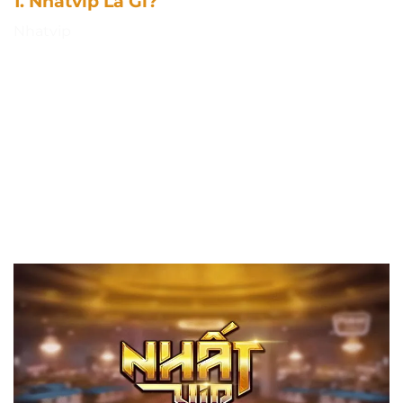
1.
Nhatvip Là Gì?
Nhatvip
là một sân chơi trực tuyến, cung cấp cho
người chơi những trải nghiệm giải trí đa dạng và
phong phú. Với sự kết hợp hoàn hảo giữa công
nghệ hiện đại và dịch vụ chuyên nghiệp, Nhatvip
không chỉ mang đến những trò chơi giải trí đơn
thuần mà còn tạo ra một môi trường an toàn, minh
bạch và công bằng cho tất cả người chơi. Những
yếu tố này đã nhanh chóng trở thành một điểm
đến yêu thích của cộng đồng giải trí trực tuyến
trong nước.