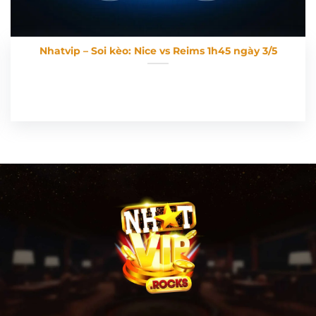
dẫn nhất năm 2024. Trước hết, Nhatvip luôn đặt
quyền lợi và sự hài lòng của người chơi lên hàng
Nhatvip – Soi kèo: Nice vs Reims 1h45 ngày 3/5
đầu. Hệ thống chăm sóc khách hàng tại Nhatvip
hoạt động 24/7, sẵn sàng giải đáp mọi thắc mắc và
Nhatvip nhận định Nice vs Reims (01h45, 3/5 vòng 32
hỗ trợ người chơi một cách nhanh chóng và hiệu
Ligue 1 2024/25): lực lượng, [...]
quả. Bên cạnh đó, còn thường xuyên tổ chức các
chương trình khuyến mãi hấp dẫn, tạo cơ hội cho
người chơi nhận được nhiều phần thưởng giá trị.
4.
Những Thắc Mắc Thường Gặp Khi Tham
Gia