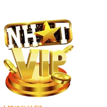
sân chơi trực tuyến uy tín và hấp dẫn.