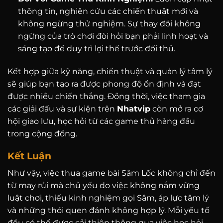
thông tin, nghiên cứu các chiến thuật mới và
không ngừng thử nghiệm. Sự thay đổi không
ngừng của trò chơi đòi hỏi bạn phải linh hoạt và
sáng tạo để duy trì lợi thế trước đối thủ.
Kết hợp giữa kỹ năng, chiến thuật và quản lý tâm lý
sẽ giúp bạn tạo ra được phong độ ổn định và đạt
được nhiều chiến thắng. Đồng thời, việc tham gia
các giải đấu và sự kiện trên
Nhatvip
còn mở ra cơ
hội giao lưu, học hỏi từ các game thủ hàng đầu
trong cộng đồng.
Kết Luận
Như vậy, việc thua game bài Sâm Lốc không chỉ đến
từ may rủi mà chủ yếu do việc không nắm vững
luật chơi, thiếu kinh nghiệm gọi Sâm, áp lực tâm lý
và những thói quen đánh không hợp lý. Mỗi yếu tố
đều có thể được cải thiện thông qua việc học hỏi,