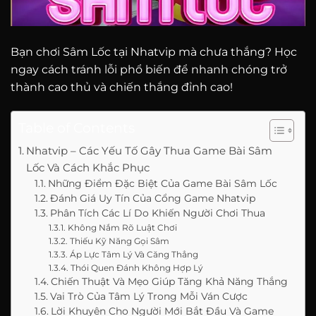
Bạn chơi Sâm Lốc tại Nhatvip mà chưa thắng? Học
ngay cách tránh lỗi phổ biến để nhanh chóng trở
thành cao thủ và chiến thắng đỉnh cao!
Table of Contents
Nhatvip – Các Yếu Tố Gây Thua Game Bài Sâm
Lốc Và Cách Khắc Phục
Những Điểm Đặc Biệt Của Game Bài Sâm Lốc
Đánh Giá Uy Tín Của Cổng Game Nhatvip
Phân Tích Các Lí Do Khiến Người Chơi Thua
Không Nắm Rõ Luật Chơi
Thiếu Kỹ Năng Gọi Sâm
Áp Lực Tâm Lý Và Căng Thẳng
Thói Quen Đánh Không Hợp Lý
Chiến Thuật Và Mẹo Giúp Tăng Khả Năng Thắng
Vai Trò Của Tâm Lý Trong Mỗi Ván Cược
Lời Khuyên Cho Người Mới Bắt Đầu Và Game