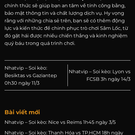
chính thức sẽ giúp bạn an tâm về tính công bằng,
bảo mật thông tin và chất lượng dịch vụ. Hy vọng
rằng với những chia sẻ trên, bạn sẽ có thêm động
lực và kiến thức để chinh phục trò chơi Sâm Lốc, từ
đó gặt hái được nhiều chiến thắng và kinh nghiệm
quý báu trong quá trình chơi.
Nhatvip – Soi kèo:
Nhatvip – Soi kèo: Lyon vs
Besiktas vs Gaziantep
FCSB 3h ngày 14/3
0h30 ngày 11/3
Bài viết mới
Nhatvip – Soi kèo: Nice vs Reims 1h45 ngày 3/5
Nhatvip – Soi kèo: Thanh Hóa vs TP.HCM 18h ngày