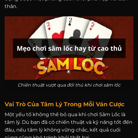
thân.
Chiến thuật vượt qua đối thủ khi chơi sâm lốc
Vai Trò Của Tâm Lý Trong Mỗi Ván Cược
Một yếu tố không thể bỏ qua khi chơi Sâm Lốc là
tâm lý. Dù bạn đã có chiến thuật và kỹ năng tốt đến
đâu, nếu tâm lý không vững chắc, kết quả cuối
cùng cũng khó tránh khỏi thất bại.