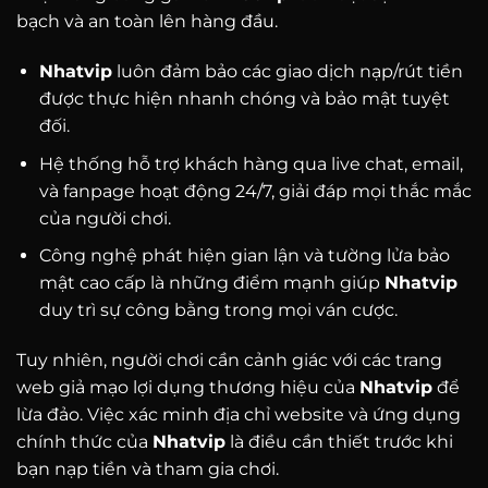
bạch và an toàn lên hàng đầu.
Nhatvip
luôn đảm bảo các giao dịch nạp/rút tiền
được thực hiện nhanh chóng và bảo mật tuyệt
đối.
Hệ thống hỗ trợ khách hàng qua live chat, email,
và fanpage hoạt động 24/7, giải đáp mọi thắc mắc
của người chơi.
Công nghệ phát hiện gian lận và tường lửa bảo
mật cao cấp là những điểm mạnh giúp
Nhatvip
duy trì sự công bằng trong mọi ván cược.
Tuy nhiên, người chơi cần cảnh giác với các trang
web giả mạo lợi dụng thương hiệu của
Nhatvip
để
lừa đảo. Việc xác minh địa chỉ website và ứng dụng
chính thức của
Nhatvip
là điều cần thiết trước khi
bạn nạp tiền và tham gia chơi.