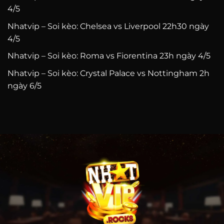
4/5
Nhatvip – Soi kèo: Chelsea vs Liverpool 22h30 ngày
4/5
Nhatvip – Soi kèo: Roma vs Fiorentina 23h ngày 4/5
Nhatvip – Soi kèo: Crystal Palace vs Nottingham 2h
ngày 6/5