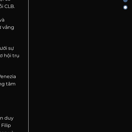
i CLB.
và
sự vắng
ưới sự
ơ hội trụ
Venezia
ững tâm
ơn duy
Filip