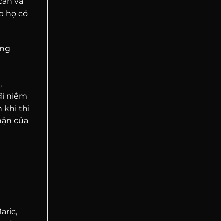
can và
p họ có
ũng
,
đi niềm
 khi thi
phận của
aric,