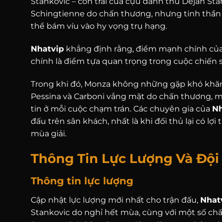
Stankovic – con trai của cựu danh thủ Dejan St
Schingtienne do chấn thương, nhưng tinh thần 
thể bám víu vào hy vọng trụ hạng.
Nhatvip
khẳng định rằng, điểm mạnh chính của V
chính là điểm tựa quan trọng trong cuộc chiến s
Trong khi đó, Monza không những gặp khó khăn 
Pessina và Carboni vắng mặt do chấn thương, mà
tin ở mỗi cuộc chạm trán. Các chuyên gia của
Nh
đấu trên sân khách, nhất là khi đối thủ lại có lợ
mùa giải.
Thông Tin Lực Lượng Và Đội
Thông tin lực lượng
Cập nhật lực lượng mới nhất cho trận đấu,
Nhat
Stankovic do nghỉ hết mùa, cùng với một số ch