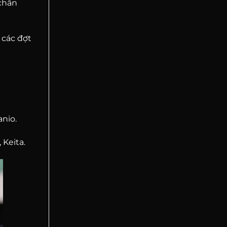
 chấn
 các đợt
anio.
 Keita.