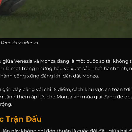
Venezia vs Monza
đấu giữa Venezia và Monza đang là một cuộc so tài không
m là một trong những hậu vệ xuất sắc nhất hành tinh,
 thành công xứng đáng khi dẫn dắt Monza.
 gần đáy bảng với chỉ 15 điểm, cách khu vực an toàn tới 
m tăng thêm áp lực cho Monza khi mùa giải đang đe dọa
 rộng.
c Trận Đấu
ấu lần này không chỉ đơn thuần là cuộc đối đầu giữa hai đ