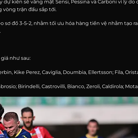
dự kiến sẽ vắng mặt Sensi, Pessina và Carboni vì lý do
 vòng trận đấu sắp tới.
eo sơ đồ 3-5-2, nhằm tối ưu hóa hàng tiền vệ nhằm tạo ra
.
giá như sau:
bin, Kike Perez, Caviglia, Doumbia, Ellertsson; Fila, Orist
osio; Birindelli, Castrovilli, Bianco, Zeroli, Caldirola; Mota,