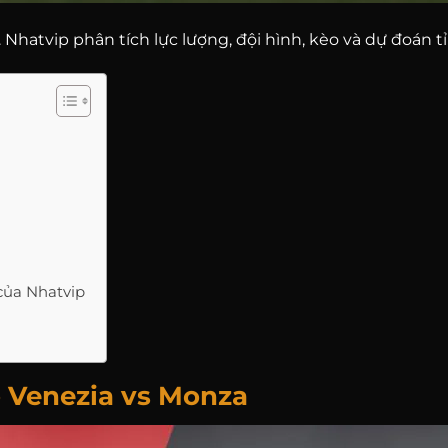
. Nhatvip phân tích lực lượng, đội hình, kèo và dự đoán tỉ
của Nhatvip
ộ Venezia vs Monza