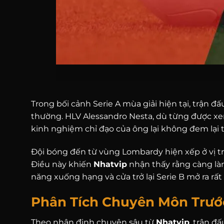
Trong bối cảnh Serie A mùa giải hiện tại, trận 
thường. HLV Alessandro Nesta, dù từng được xe
kinh nghiệm chỉ đạo của ông lại không đem lại
Đội bóng đến từ vùng Lombardy hiện xếp ở vị trí
Điều này khiến
Nhatvip
nhận thấy rằng càng là
năng xuống hạng và cửa trở lại Serie B mở ra rất
Phân Tích Chuyên Môn Trướ
Theo nhận định chuyên sâu từ
Nhatvip
, trận đ