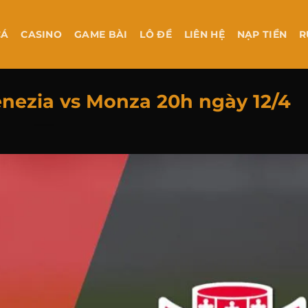
CÁ
CASINO
GAME BÀI
LÔ ĐỀ
LIÊN HỆ
NẠP TIỀN
R
enezia vs Monza 20h ngày 12/4