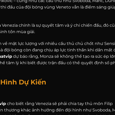
ankovic – cũng như các cầu thủ như Svoboda, Maric, Dun
thi đấu của đội bóng vùng Veneto vẫn là điểm sáng giú
enezia chính là sự quyết tâm và ý chí chiến đấu, đó c
inh tồn mùa giải.
về mặt lực lượng với nhiều cầu thủ chủ chốt như Sensi
 đội bóng còn đang chịu áp lực tinh thần khi dần mất 
atvip
dự báo rằng, Monza sẽ không thể tạo ra sức ép lớn
i thế tâm lý khi biết được trận đấu có thể quyết định số 
 Hình Dự Kiến
vip
cho biết rằng Venezia sẽ phải chia tay thủ môn Filip
ấn thương khác ảnh hưởng đến đội hình như Svoboda, M