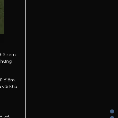
 thể xem
 nhưng
11 điểm.
 với khả
ội có