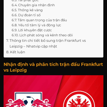
Tài phạt góc
Chuyên gia nhận định
Thống kê vàng
Dự đoán tỉ số
Tầm quan trọng của trận đấu
Yếu tố tâm lý và động lực
Lời khuyên đặt cược
Lịch phát sóng và kênh theo dõi
Thông tin chi tiết bổ sung trận Frankfurt vs
Leipzig – Nhatvip cập nhật
Kết luận
Nhận định và phân tích trận đấu Frankfurt
vs Leipzig