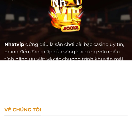
Nhatvip
đứng đầu là sân chơi bài bạc casino uy tín,
mang đến đẳng cấp của sòng bài cùng với nhiều
tính năng ưu việt và các chương trình khuyến mãi
hấp dẫn, giúp người chơi có những trải nghiệm
đáng nhớ và thú vị.
Hagtag: #Nhat_VIP #NhatVIP
VỀ CHÚNG TÔI
Câu hỏi thường gặp