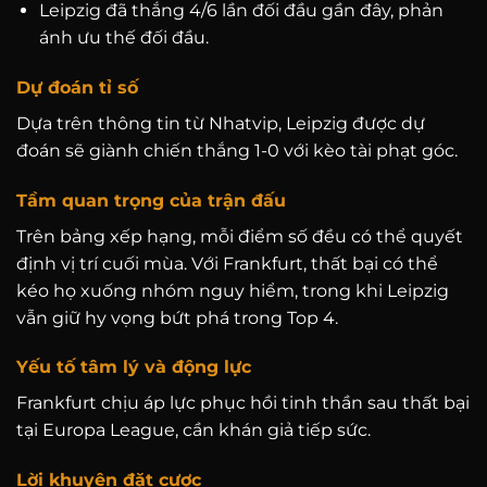
Leipzig đã thắng 4/6 lần đối đầu gần đây, phản
ánh ưu thế đối đầu.
Dự đoán tỉ số
Dựa trên thông tin từ Nhatvip, Leipzig được dự
đoán sẽ giành chiến thắng 1-0 với kèo tài phạt góc.
Tầm quan trọng của trận đấu
Trên bảng xếp hạng, mỗi điểm số đều có thể quyết
định vị trí cuối mùa. Với Frankfurt, thất bại có thể
kéo họ xuống nhóm nguy hiểm, trong khi Leipzig
vẫn giữ hy vọng bứt phá trong Top 4.
Yếu tố tâm lý và động lực
Frankfurt chịu áp lực phục hồi tinh thần sau thất bại
tại Europa League, cần khán giả tiếp sức.
Lời khuyên đặt cược