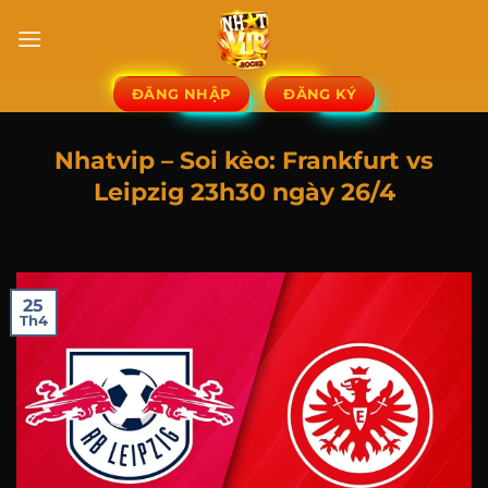
Chuyển
đến
nội
dung
ĐĂNG NHẬP
ĐĂNG KÝ
Nhatvip – Soi kèo: Frankfurt vs
Leipzig 23h30 ngày 26/4
25
Th4