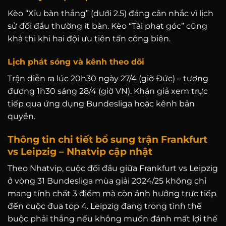
Kèo “Xỉu bàn thắng” (dưới 2.5) đáng cân nhắc vì lịch
sử đối đầu thường ít bàn. Kèo “Tài phạt góc” cũng
khả thi khi hai đội ưu tiên tấn công biên.
Lịch phát sóng và kênh theo dõi
Trận diễn ra lúc 20h30 ngày 27/4 (giờ Đức) – tương
đương 1h30 sáng 28/4 (giờ VN). Khán giả xem trực
tiếp qua ứng dụng Bundesliga hoặc kênh bản
quyền.
Thông tin chi tiết bổ sung trận Frankfurt
vs Leipzig – Nhatvip cập nhật
Theo Nhatvip, cuộc đối đầu giữa Frankfurt vs Leipzig
ở vòng 31 Bundesliga mùa giải 2024/25 không chỉ
mang tính chất 3 điểm mà còn ảnh hưởng trực tiếp
đến cuộc đua top 4. Leipzig đang trong tình thế
buộc phải thắng nếu không muốn đánh mất lợi thế