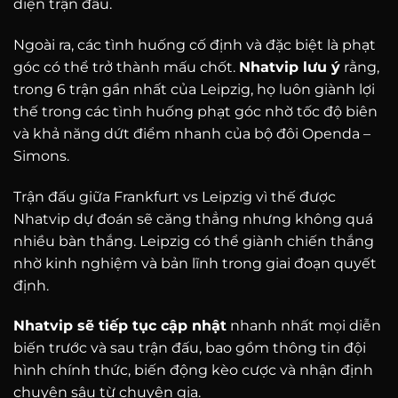
diện trận đấu.
Ngoài ra, các tình huống cố định và đặc biệt là phạt
góc có thể trở thành mấu chốt.
Nhatvip lưu ý
rằng,
trong 6 trận gần nhất của Leipzig, họ luôn giành lợi
thế trong các tình huống phạt góc nhờ tốc độ biên
và khả năng dứt điểm nhanh của bộ đôi Openda –
Simons.
Trận đấu giữa Frankfurt vs Leipzig vì thế được
Nhatvip dự đoán sẽ căng thẳng nhưng không quá
nhiều bàn thắng. Leipzig có thể giành chiến thắng
nhờ kinh nghiệm và bản lĩnh trong giai đoạn quyết
định.
Nhatvip sẽ tiếp tục cập nhật
nhanh nhất mọi diễn
biến trước và sau trận đấu, bao gồm thông tin đội
hình chính thức, biến động kèo cược và nhận định
chuyên sâu từ chuyên gia.