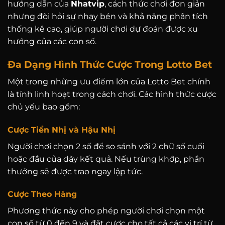
hướng dẫn của
Nhatvip
, cách thức chơi đơn giản
nhưng đòi hỏi sự nhạy bén và khả năng phân tích
thống kê cao, giúp người chơi dự đoán được xu
hướng của các con số.
Đa Dạng Hình Thức Cược Trong Lotto Bet
Một trong những ưu điểm lớn của Lotto Bet chính
là tính linh hoạt trong cách chơi. Các hình thức cược
chủ yếu bao gồm:
Cược Tiền Nhị và Hậu Nhị
Người chơi chọn 2 số để so sánh với 2 chữ số cuối
hoặc đầu của dãy kết quả. Nếu trùng khớp, phần
thưởng sẽ được trao ngay lập tức.
Cược Theo Hàng
Phương thức này cho phép người chơi chọn một
con số từ 0 đến 9 và đặt cược cho tất cả các vị trí từ