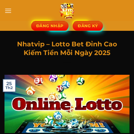
Chuyển
đến
nội
dung
ĐĂNG NHẬP
ĐĂNG KÝ
Nhatvip – Lotto Bet Đỉnh Cao
Kiếm Tiền Mỗi Ngày 2025
25
Th2