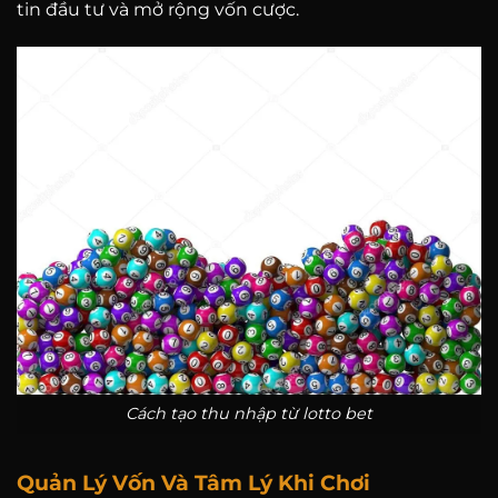
tin đầu tư và mở rộng vốn cược.
Cách tạo thu nhập từ lotto bet
Quản Lý Vốn Và Tâm Lý Khi Chơi