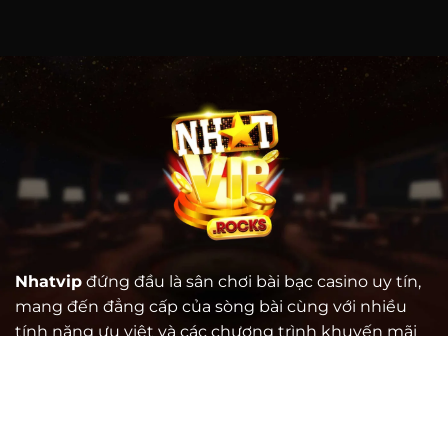
Nhatvip
đứng đầu là sân chơi bài bạc casino uy tín,
mang đến đẳng cấp của sòng bài cùng với nhiều
tính năng ưu việt và các chương trình khuyến mãi
hấp dẫn, giúp người chơi có những trải nghiệm
đáng nhớ và thú vị.
Hagtag: #Nhat_VIP #NhatVIP