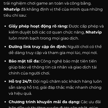
trải nghiệm chơi game an toàn và công bằng.
Nhatvip
đã khẳng định vị thế của mình qua những
tiêu chí sau:
Giấy phép hoạt động rõ ràng:
Được cấp phép và
kiểm duyệt bởi các cơ quan chức năng,
Nhatvip
luôn minh bạch trong mọi giao dịch.
Đường link truy cập ổn định:
Người chơi có thể
dễ dàng truy cập và tham gia mọi lúc, mọi nơi.
Bảo mật tối đa:
Công nghệ bảo mật tiên tiến
giúp bảo vệ thông tin cá nhân và giao dịch tài
chính của người chơi.
Hỗ trợ 24/7:
Đội ngũ chăm sóc khách hàng luôn
sẵn sàng hỗ trợ, giải đáp thắc mắc nhanh chóng
và hiệu quả.
Chương trình khuyến mãi đa dạng:
Các ưu đãi
hấp dẫn và thường xuyên được cập nhật, giúp