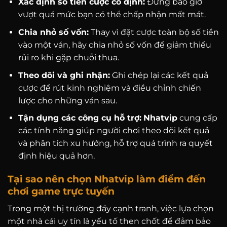
Xác định số tiền cược cố định:
Đừng bao giờ
vượt quá mức bạn có thể chấp nhận mất mát.
Chia nhỏ số vốn:
Thay vì đặt cược toàn bộ số tiền
vào một ván, hãy chia nhỏ số vốn để giảm thiểu
rủi ro khi gặp chuỗi thua.
Theo dõi và ghi nhận:
Ghi chép lại các kết quả
cược để rút kinh nghiệm và điều chỉnh chiến
lược cho những ván sau.
Tận dụng các công cụ hỗ trợ:
Nhatvip
cung cấp
các tính năng giúp người chơi theo dõi kết quả
và phân tích xu hướng, hỗ trợ quá trình ra quyết
định hiệu quả hơn.
Tại sao nên chọn Nhatvip làm điểm đến
chơi game trực tuyến
Trong một thị trường đầy cạnh tranh, việc lựa chọn
một nhà cái uy tín là yếu tố then chốt để đảm bảo