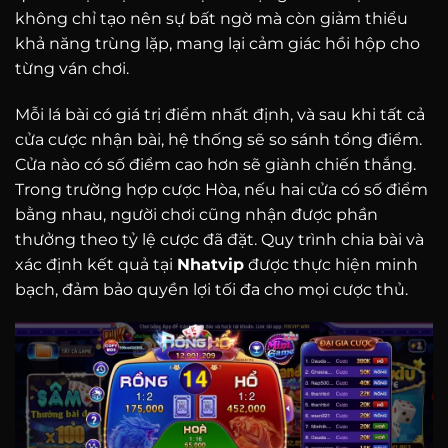
không chỉ tạo nên sự bất ngờ mà còn giảm thiểu
khả năng trùng lặp, mang lại cảm giác hồi hộp cho
từng ván chơi.
Mỗi lá bài có giá trị điểm nhất định, và sau khi tất cả
cửa cược nhận bài, hệ thống sẽ so sánh tổng điểm.
Cửa nào có số điểm cao hơn sẽ giành chiến thắng.
Trong trường hợp cược Hòa, nếu hai cửa có số điểm
bằng nhau, người chơi cũng nhận được phần
thưởng theo tỷ lệ cược đã đặt. Quy trình chia bài và
xác định kết quả tại
Nhatvip
được thực hiện minh
bạch, đảm bảo quyền lợi tối đa cho mọi cược thủ.