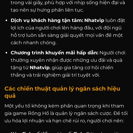
trong vài giây, phù hợp với nhịp sống hiện đại và
tạo nên sự hưng phấn liên tục.
Dịch vụ khách hàng tận tâm:
Nhatvip
luôn đặt
lợi ích của người chơi lên hàng đầu, với đội ngũ
hỗ trợ luôn sẵn sàng giải quyết mọi vấn đề một
cách nhanh chóng.
Chương trình khuyến mãi hấp dẫn:
Người chơi
thường xuyên nhận được những ưu đãi và quà
tặng từ
Nhatvip
, giúp gia tăng cơ hội chiến
thắng và trải nghiệm giải trí tuyệt vời.
Các chiến thuật quản lý ngân sách hiệu
quả
Một yếu tố không kém phần quan trọng khi tham
gia game Rồng Hổ là quản lý ngân sách cược. Để tối
ưu hóa lợi nhuận và hạn chế rủi ro, người chơi nên: