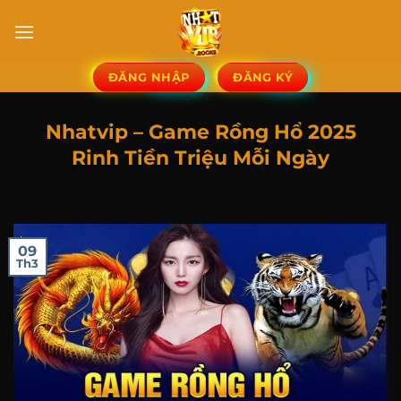
Chuyển
đến
nội
dung
ĐĂNG NHẬP
ĐĂNG KÝ
Nhatvip – Game Rồng Hổ 2025
Rinh Tiền Triệu Mỗi Ngày
09
Th3