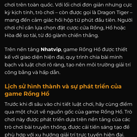
chơi trên toàn quốc. Với lối chơi đơn giản nhưng cực
kỳ kịch tính, trò chơi – còn được gọi là Dragon Tiger –
mang đến cảm giác hồi hộp từ phút đầu tiên. Người
chơi chỉ cần lựa chọn đặt cược cửa Rồng, Hổ hoặc
Hòa để so tài, từ đó giành chiến thắng.
Trên nền tảng
Nhatvip
, game Rồng Hổ được thiết
kế với giao diện hiện đại, quy trình chia bài minh
bạch và luật chơi rõ ràng, tạo nên môi trường giải trí
công bằng và hấp dẫn.
Lịch sử hình thành và sự phát triển của
game Rồng Hổ
Trước khi đi sâu vào chi tiết luật chơi, hãy cùng điểm
qua một chút về nguồn gốc của game Rồng Hổ. Trò
chơi này được phát triển dựa trên nền tảng của các
trò chơi bài truyền thống, được cải tiến sáng tạo để
phù hợp với xu hướng giải trí trực tuyến hiện đại.