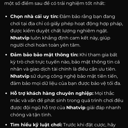
một số điểm sau để có trải nghiệm tốt nhất:
Chọn nhà cái uy tín:
Đảm bảo rằng bạn đang
chơi tại địa chỉ có giấy phép hoạt động hợp pháp,
được kiểm duyệt chất lượng nghiêm ngặt.
Nhatvip
luôn khẳng định cam kết này, giúp
người chơi hoàn toàn yên tâm.
Đảm bảo bảo mật thông tin:
Khi tham gia bất
kỳ trò chơi trực tuyến nào, bảo mật thông tin cá
nhân và giao dịch tài chính là điều cần ưu tiên.
Nhatvip
sử dụng công nghệ bảo mật tiên tiến,
đảm bảo mọi dữ liệu của bạn được bảo vệ tối đa.
Hỗ trợ khách hàng chuyên nghiệp:
Mọi thắc
mắc và vấn đề phát sinh trong quá trình chơi đều
được đội ngũ hỗ trợ của
Nhatvip
giải đáp nhanh
chóng và tận tình.
Tìm hiểu kỹ luật chơi:
Trước khi đặt cược, hãy