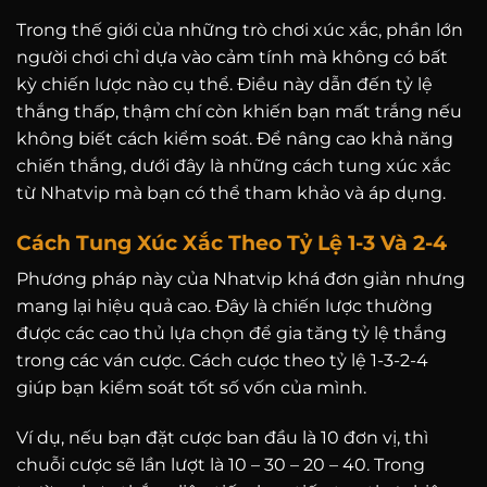
Trong thế giới của những trò chơi xúc xắc, phần lớn
người chơi chỉ dựa vào cảm tính mà không có bất
kỳ chiến lược nào cụ thể. Điều này dẫn đến tỷ lệ
thắng thấp, thậm chí còn khiến bạn mất trắng nếu
không biết cách kiểm soát. Để nâng cao khả năng
chiến thắng, dưới đây là những cách tung xúc xắc
từ
Nhatvip
mà bạn có thể tham khảo và áp dụng.
Cách Tung Xúc Xắc Theo Tỷ Lệ 1-3 Và 2-4
Phương pháp này của Nhatvip khá đơn giản nhưng
mang lại hiệu quả cao. Đây là chiến lược thường
được các cao thủ lựa chọn để gia tăng tỷ lệ thắng
trong các ván cược. Cách cược theo tỷ lệ 1-3-2-4
giúp bạn kiểm soát tốt số vốn của mình.
Ví dụ, nếu bạn đặt cược ban đầu là 10 đơn vị, thì
chuỗi cược sẽ lần lượt là 10 – 30 – 20 – 40. Trong