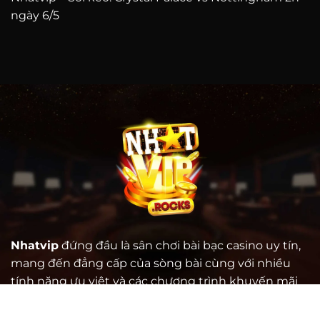
ngày 6/5
Nhatvip
đứng đầu là sân chơi bài bạc casino uy tín,
mang đến đẳng cấp của sòng bài cùng với nhiều
tính năng ưu việt và các chương trình khuyến mãi
hấp dẫn, giúp người chơi có những trải nghiệm
đáng nhớ và thú vị.