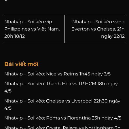
Nhatvip – Soi kèo vip
Nhatvip – Soi kèo vàng
Philippines vs Việt Nam,
Everton vs Chelsea, 21h
20h 18/12
ngày 22/12
Bài viết mới
Nhatvip – Soi kèo: Nice vs Reims 1h45 ngày 3/5
Nhatvip – Soi kèo: Thanh Hóa vs TP.HCM 18h ngày
4/5
Nhatvip – Soi kèo: Chelsea vs Liverpool 22h30 ngày
4/5
Nhatvip – Soi kèo: Roma vs Fiorentina 23h ngày 4/5
Nhatvip – Soi kèo: Crystal Palace vs Nottingham 2h