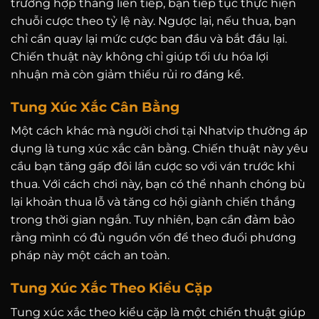
trường hợp thắng liên tiếp, bạn tiếp tục thực hiện
chuỗi cược theo tỷ lệ này. Ngược lại, nếu thua, bạn
chỉ cần quay lại mức cược ban đầu và bắt đầu lại.
Chiến thuật này không chỉ giúp tối ưu hóa lợi
nhuận mà còn giảm thiểu rủi ro đáng kể.
Tung Xúc Xắc Cân Bằng
Một cách khác mà người chơi tại Nhatvip thường áp
dụng là tung xúc xắc cân bằng. Chiến thuật này yêu
cầu bạn tăng gấp đôi lần cược so với ván trước khi
thua. Với cách chơi này, bạn có thể nhanh chóng bù
lại khoản thua lỗ và tăng cơ hội giành chiến thắng
trong thời gian ngắn. Tuy nhiên, bạn cần đảm bảo
rằng mình có đủ nguồn vốn để theo đuổi phương
pháp này một cách an toàn.
Tung Xúc Xắc Theo Kiểu Cặp
Tung xúc xắc theo kiểu cặp là một chiến thuật giúp