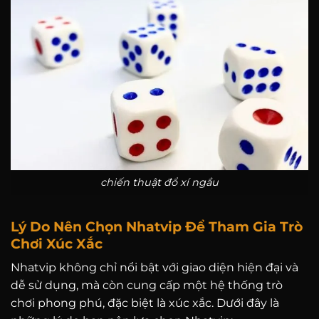
chiến thuật đổ xí ngầu
Lý Do Nên Chọn Nhatvip Để Tham Gia Trò
Chơi Xúc Xắc
Nhatvip không chỉ nổi bật với giao diện hiện đại và
dễ sử dụng, mà còn cung cấp một hệ thống trò
chơi phong phú, đặc biệt là xúc xắc. Dưới đây là