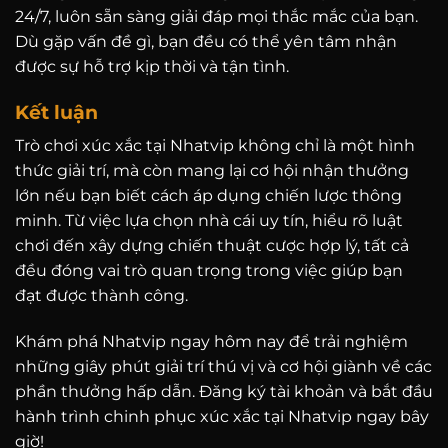
24/7, luôn sẵn sàng giải đáp mọi thắc mắc của bạn.
Dù gặp vấn đề gì, bạn đều có thể yên tâm nhận
được sự hỗ trợ kịp thời và tận tình.
Kết luận
Trò chơi xúc xắc tại Nhatvip không chỉ là một hình
thức giải trí, mà còn mang lại cơ hội nhận thưởng
lớn nếu bạn biết cách áp dụng chiến lược thông
minh. Từ việc lựa chọn nhà cái uy tín, hiểu rõ luật
chơi đến xây dựng chiến thuật cược hợp lý, tất cả
đều đóng vai trò quan trọng trong việc giúp bạn
đạt được thành công.
Khám phá Nhatvip ngay hôm nay để trải nghiệm
những giây phút giải trí thú vị và cơ hội giành về các
phần thưởng hấp dẫn. Đăng ký tài khoản và bắt đầu
hành trình chinh phục xúc xắc tại Nhatvip ngay bây
giờ!