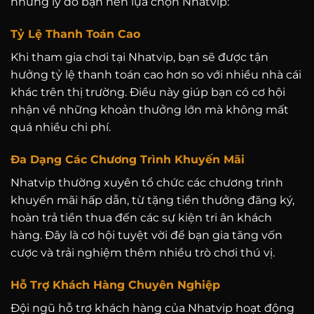
những lý do bạn nên lựa chọn Nhatvip:
Tỷ Lệ Thanh Toán Cao
Khi tham gia chơi tại Nhatvip, bạn sẽ được tận
hưởng tỷ lệ thanh toán cao hơn so với nhiều nhà cái
khác trên thị trường. Điều này giúp bạn có cơ hội
nhận về những khoản thưởng lớn mà không mất
quá nhiều chi phí.
Đa Dạng Các Chương Trình Khuyến Mãi
Nhatvip thường xuyên tổ chức các chương trình
khuyến mãi hấp dẫn, từ tặng tiền thưởng đăng ký,
hoàn trả tiền thua đến các sự kiện tri ân khách
hàng. Đây là cơ hội tuyệt vời để bạn gia tăng vốn
cược và trải nghiệm thêm nhiều trò chơi thú vị.
Hỗ Trợ Khách Hàng Chuyên Nghiệp
Đội ngũ hỗ trợ khách hàng của Nhatvip hoạt động