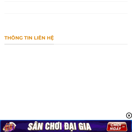
Giấy phép hoạt động
Thông tin liên hệ
THÔNG TIN LIÊN HỆ
Websie: https://66a.cn.com/
Địa Chỉ: 222 Đ. Thụy Khuê, Bưởi, Tây Hồ, Hà Nội,
Việt Nam
Email:
nhatvipfitl@gmail.com
Sitemap
Tác giả