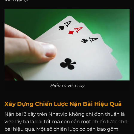
Hiểu rõ về 3 cây
Xây Dựng Chiến Lược Nặn Bài Hiệu Quả
Nặn bài 3 cây trên Nhatvip không chỉ đơn thuần là
việc lấy ba lá bài tốt mà còn cần một chiến lược chơi
bài hiệu quả. Một số chiến lược cơ bản bao gồm: