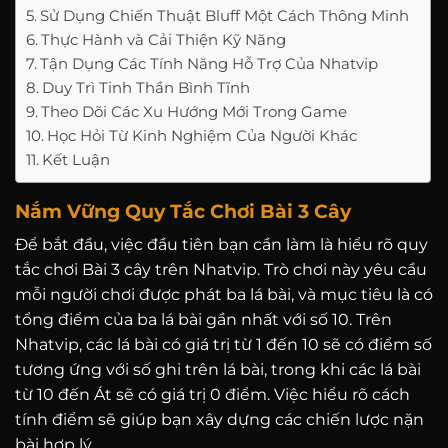
Sử Dụng Chiến Thuật Bluff Một Cách Thông Minh
Thực Hành và Cải Thiện Kỹ Năng
Tận Dụng Các Tính Năng Hỗ Trợ Của Nhatvip
Duy Trì Tinh Thần Bình Tĩnh
Theo Dõi Các Xu Hướng Mới Trong Game
Học Hỏi Từ Kinh Nghiệm Của Người Khác
Kết Luận
Nắm Vững Quy Tắc Chơi Bài 3 Cây
Để bắt đầu, việc đầu tiên bạn cần làm là hiểu rõ quy
tắc chơi Bài 3 cây trên
Nhatvip
. Trò chơi này yêu cầu
mỗi người chơi được phát ba lá bài, và mục tiêu là có
tổng điểm của ba lá bài gần nhất với số 10. Trên
Nhatvip, các lá bài có giá trị từ 1 đến 10 sẽ có điểm số
tương ứng với số ghi trên lá bài, trong khi các lá bài
từ 10 đến Át sẽ có giá trị 0 điểm. Việc hiểu rõ cách
tính điểm sẽ giúp bạn xây dựng các chiến lược nặn
bài hợp lý.