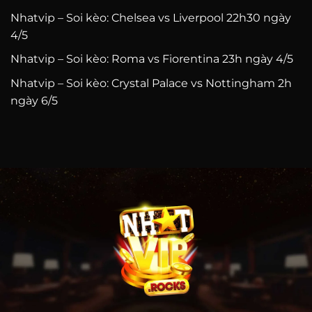
Nhatvip – Soi kèo: Chelsea vs Liverpool 22h30 ngày
4/5
Nhatvip – Soi kèo: Roma vs Fiorentina 23h ngày 4/5
Nhatvip – Soi kèo: Crystal Palace vs Nottingham 2h
ngày 6/5