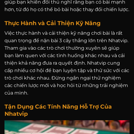
giúp bạn khiến đối thủ nghĩ rằng bạn có bài mạnh
hơn, từ đó họ có thể bỏ bài hoặc thay đổi chiến lược.
Thực Hành và Cải Thiện Kỹ Năng
Việc thực hành và cải thiện kỹ năng chơi bài là rất
quan trọng để nặn bài 3 cây thắng lớn trên Nhatvip.
Tham gia vào các trò chơi thường xuyên sẽ giúp
bạn làm quen với các tình huống khác nhau và cải
thiện khả năng đưa ra quyết định. Nhatvip cung
cấp nhiều cơ hội để bạn luyện tập và thử sức với các
trò chơi khác nhau. Đừng ngần ngại thử nghiệm
các chiến lược mới và học hỏi từ những trải nghiệm
của mình.
Tận Dụng Các Tính Năng Hỗ Trợ Của
Nhatvip