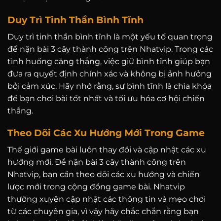
Duy Trì Tinh Thần Bình Tĩnh
Duy trì tinh thần bình tĩnh là một yếu tố quan trọng
để nặn bài 3 cây thành công trên Nhatvip. Trong các
tình huống căng thẳng, việc giữ bình tĩnh giúp bạn
đưa ra quyết định chính xác và không bị ảnh hưởng
bởi cảm xúc. Hãy nhớ rằng, sự bình tĩnh là chìa khóa
để bạn chơi bài tốt nhất và tối ưu hóa cơ hội chiến
thắng.
Theo Dõi Các Xu Hướng Mới Trong Game
Thế giới game bài luôn thay đổi và cập nhật các xu
hướng mới. Để nặn bài 3 cây thành công trên
Nhatvip, bạn cần theo dõi các xu hướng và chiến
lược mới trong cộng đồng game bài. Nhatvip
thường xuyên cập nhật các thông tin và mẹo chơi
từ các chuyên gia, vì vậy hãy chắc chắn rằng bạn