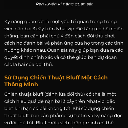
Rèn luyện kì năng quan sát
Kỹ năng quan sát là một yếu tố quan trọng trong
việc nặn bài 3 cây trên Nhatvip. Để tăng cơ hội chiến
thắng, bạn cần phải chú ý đến cách đối thủ chơi,
cách họ đánh bài và phản ứng của họ trong các tình
huống khác nhau. Quan sát này giúp bạn đưa ra các
quyết định chính xác và có thể giúp bạn dự đoán
các lá bài của đối thủ.
Sử Dụng Chiến Thuật Bluff Một Cách
Thông Minh
Chiến thuật bluff (đánh lừa đối thủ) có thể là một
cách hiệu quả để nặn bài 3 cây trên Nhatvip, đặc
biệt khi bạn có bài không tốt. Khi sử dụng chiến
thuật bluff, bạn cần phải có sự tự tin và kỹ năng đọc
vị đối thủ tốt. Bluff một cách thông minh có thể