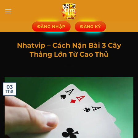
Chuyển
đến
nội
dung
ĐĂNG NHẬP
ĐĂNG KÝ
Nhatvip – Cách Nặn Bài 3 Cây
Thắng Lớn Từ Cao Thủ
03
Th9