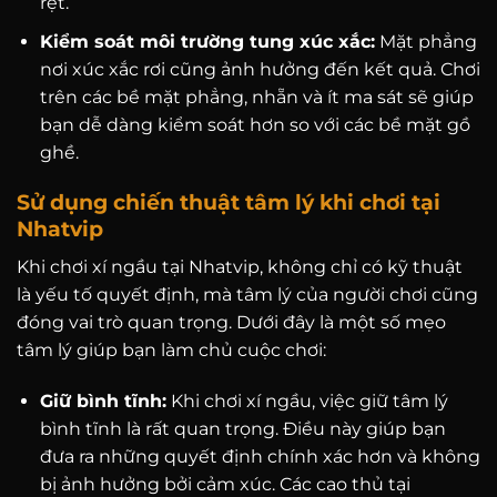
rệt.
Kiểm soát môi trường tung xúc xắc:
Mặt phẳng
nơi xúc xắc rơi cũng ảnh hưởng đến kết quả. Chơi
trên các bề mặt phẳng, nhẵn và ít ma sát sẽ giúp
bạn dễ dàng kiểm soát hơn so với các bề mặt gồ
ghề.
Sử dụng chiến thuật tâm lý khi chơi tại
Nhatvip
Khi chơi xí ngầu tại Nhatvip, không chỉ có kỹ thuật
là yếu tố quyết định, mà tâm lý của người chơi cũng
đóng vai trò quan trọng. Dưới đây là một số mẹo
tâm lý giúp bạn làm chủ cuộc chơi:
Giữ bình tĩnh:
Khi chơi xí ngầu, việc giữ tâm lý
bình tĩnh là rất quan trọng. Điều này giúp bạn
đưa ra những quyết định chính xác hơn và không
bị ảnh hưởng bởi cảm xúc. Các cao thủ tại