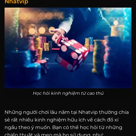
Nhatvip
Học hỏi kinh nghiệm từ cao thủ
Những người chơi lâu năm tại Nhatvip thường chia
sẻ rất nhiều kinh nghiệm hữu ích về cách đổ xí
ngầu theo ý muốn. Bạn có thể học hỏi từ những
chiến thuật và mẹo mà họ sử dụng, như: