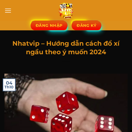
Chuyển
đến
nội
dung
ĐĂNG NHẬP
ĐĂNG KÝ
Nhatvip – Hướng dẫn cách đổ xí
ngầu theo ý muốn 2024
04
Th10