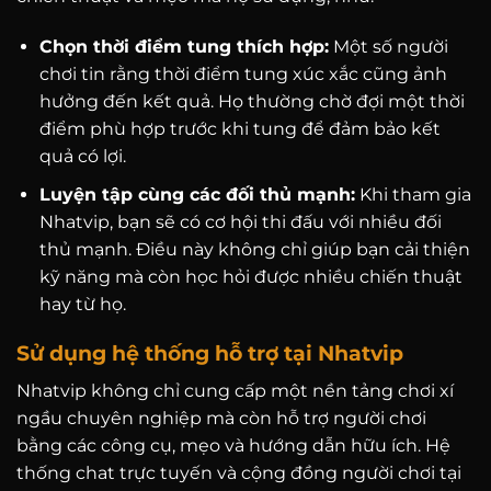
Chọn thời điểm tung thích hợp:
Một số người
chơi tin rằng thời điểm tung xúc xắc cũng ảnh
hưởng đến kết quả. Họ thường chờ đợi một thời
điểm phù hợp trước khi tung để đảm bảo kết
quả có lợi.
Luyện tập cùng các đối thủ mạnh:
Khi tham gia
Nhatvip, bạn sẽ có cơ hội thi đấu với nhiều đối
thủ mạnh. Điều này không chỉ giúp bạn cải thiện
kỹ năng mà còn học hỏi được nhiều chiến thuật
hay từ họ.
Sử dụng hệ thống hỗ trợ tại Nhatvip
Nhatvip không chỉ cung cấp một nền tảng chơi xí
ngầu chuyên nghiệp mà còn hỗ trợ người chơi
bằng các công cụ, mẹo và hướng dẫn hữu ích. Hệ
thống chat trực tuyến và cộng đồng người chơi tại