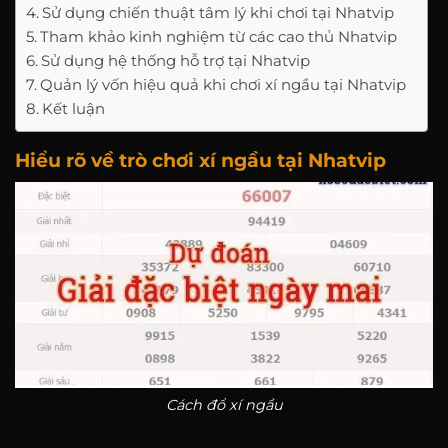
Sử dụng chiến thuật tâm lý khi chơi tại Nhatvip
Tham khảo kinh nghiệm từ các cao thủ Nhatvip
Sử dụng hệ thống hỗ trợ tại Nhatvip
Quản lý vốn hiệu quả khi chơi xí ngầu tại Nhatvip
Kết luận
Hiểu rõ về trò chơi xí ngầu tại Nhatvip
Cách đổ xí ngầu