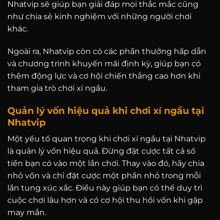
Nhatvip sẽ giúp bạn giải đáp mọi thắc mắc cũng
như chia sẻ kinh nghiệm với những người chơi
khác.
Ngoài ra, Nhatvip còn có các phần thưởng hấp dẫn
và chương trình khuyến mãi định kỳ, giúp bạn có
thêm động lực và cơ hội chiến thắng cao hơn khi
tham gia trò chơi xí ngầu.
Quản lý vốn hiệu quả khi chơi xí ngầu tại
Nhatvip
Một yếu tố quan trọng khi chơi xí ngầu tại Nhatvip
là quản lý vốn hiệu quả. Đừng đặt cược tất cả số
tiền bạn có vào một lần chơi. Thay vào đó, hãy chia
nhỏ vốn và chỉ đặt cược một phần nhỏ trong mỗi
lần tung xúc xắc. Điều này giúp bạn có thể duy trì
cuộc chơi lâu hơn và có cơ hội thu hồi vốn khi gặp
may mắn.