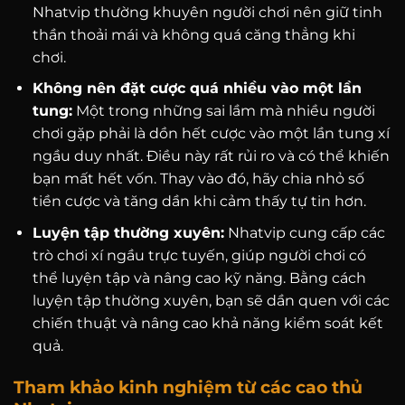
Nhatvip thường khuyên người chơi nên giữ tinh
thần thoải mái và không quá căng thẳng khi
chơi.
Không nên đặt cược quá nhiều vào một lần
tung:
Một trong những sai lầm mà nhiều người
chơi gặp phải là dồn hết cược vào một lần tung xí
ngầu duy nhất. Điều này rất rủi ro và có thể khiến
bạn mất hết vốn. Thay vào đó, hãy chia nhỏ số
tiền cược và tăng dần khi cảm thấy tự tin hơn.
Luyện tập thường xuyên:
Nhatvip cung cấp các
trò chơi xí ngầu trực tuyến, giúp người chơi có
thể luyện tập và nâng cao kỹ năng. Bằng cách
luyện tập thường xuyên, bạn sẽ dần quen với các
chiến thuật và nâng cao khả năng kiểm soát kết
quả.
Tham khảo kinh nghiệm từ các cao thủ